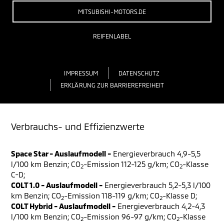
MITSUBISHI-MOTORS.DE
REIFENLABEL
IMPRESSUM
DATENSCHUTZ
ERKLÄRUNG ZUR BARRIEREFREIHEIT
Verbrauchs- und Effizienzwerte
Space Star - Auslaufmodell -
Energieverbrauch 4,9-5,5
l/100 km Benzin; CO
-Emission 112-125 g/km; CO
-Klasse
2
2
C-D;
COLT 1.0 - Auslaufmodell -
Energieverbrauch 5,2-5,3 l/100
km Benzin; CO
-Emission 118-119 g/km; CO
-Klasse D;
2
2
COLT Hybrid - Auslaufmodell -
Energieverbrauch 4,2-4,3
l/100 km Benzin; CO
-Emission 96-97 g/km; CO
-Klasse
2
2