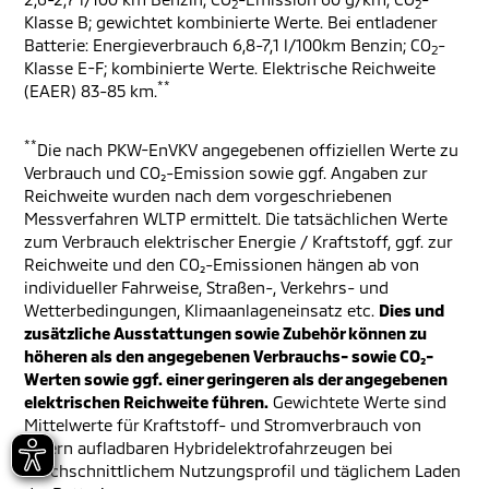
2
2
Klasse B; gewichtet kombinierte Werte. Bei entladener
Batterie: Energieverbrauch 6,8-7,1 l/100km Benzin; CO
-
2
Klasse E-F; kombinierte Werte. Elektrische Reichweite
**
(EAER) 83-85 km.
**
Die nach PKW-EnVKV angegebenen offiziellen Werte zu
Verbrauch und CO₂-Emission sowie ggf. Angaben zur
Reichweite wurden nach dem vorgeschriebenen
Messverfahren WLTP ermittelt. Die tatsächlichen Werte
zum Verbrauch elektrischer Energie / Kraftstoff, ggf. zur
Reichweite und den CO₂-Emissionen hängen ab von
individueller Fahrweise, Straßen-, Verkehrs- und
Wetterbedingungen, Klimaanlageneinsatz etc.
Dies und
zusätzliche Ausstattungen sowie Zubehör können zu
höheren als den angegebenen Verbrauchs- sowie CO₂-
Werten sowie ggf. einer geringeren als der angegebenen
elektrischen Reichweite führen.
Gewichtete Werte sind
Mittelwerte für Kraftstoff- und Stromverbrauch von
extern aufladbaren Hybridelektrofahrzeugen bei
durchschnittlichem Nutzungsprofil und täglichem Laden