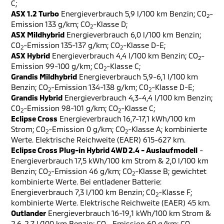
C;
ASX 1.2 Turbo
Energieverbrauch 5,9 l/100 km Benzin; CO
-
2
Emission 133 g/km; CO
-Klasse D;
2
ASX Mildhybrid
Energieverbrauch 6,0 l/100 km Benzin;
CO
-Emission 135-137 g/km; CO
-Klasse D-E;
2
2
ASX Hybrid
Energieverbrauch 4,4 l/100 km Benzin; CO
-
2
Emission 99-100 g/km; CO
-Klasse C;
2
Grandis Mildhybrid
Energieverbrauch 5,9-6,1 l/100 km
Benzin; CO
-Emission 134-138 g/km; CO
-Klasse D-E;
2
2
Grandis Hybrid
Energieverbrauch 4,3-4,4 l/100 km Benzin;
CO
-Emission 98-101 g/km; CO
-Klasse C;
2
2
Eclipse Cross
Energieverbrauch 16,7-17,1 kWh/100 km
Strom; CO
-Emission 0 g/km; CO
-Klasse A; kombinierte
2
2
Werte. Elektrische Reichweite (EAER) 615-627 km.
Eclipse Cross Plug-in Hybrid 4WD 2.4 - Auslaufmodell
-
Energieverbrauch 17,5 kWh/100 km Strom & 2,0 l/100 km
Benzin; CO
-Emission 46 g/km; CO
-Klasse B; gewichtet
2
2
kombinierte Werte. Bei entladener Batterie:
Energieverbrauch 7,3 l/100 km Benzin; CO
-Klasse F;
2
kombinierte Werte. Elektrische Reichweite (EAER) 45 km.
Outlander
Energieverbrauch 16-19,1 kWh/100 km Strom &
2,6-2,7 l/100 km Benzin; CO
-Emission 60 g/km; CO
-